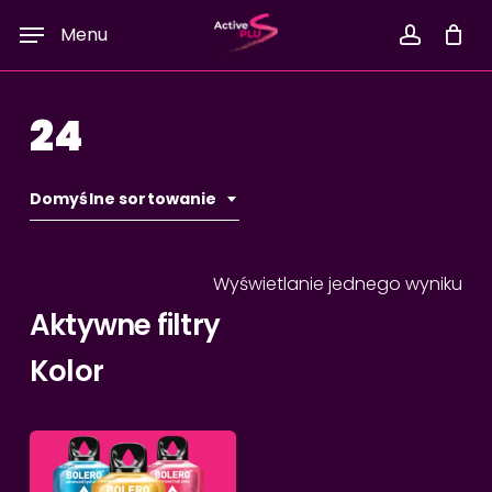
Skip
Menu
to
accoun
Twój koszyk
Close
Cart
main
content
24
Domyślne sortowanie
Wyświetlanie jednego wyniku
Aktywne filtry
Kolor