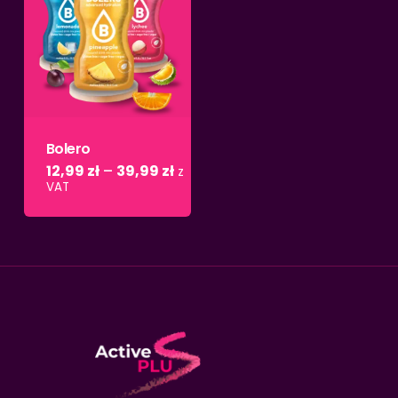
Bolero
12,99
zł
–
39,99
zł
z
VAT
Brak produktów w
koszyku.
Wróć do sklepu