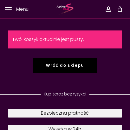
Skip
Menu
to
accoun
main
content
Twój koszyk aktualnie jest pusty.
Wróć do sklepu
Kup teraz bez ryzyka!
Bezpieczna płatność
Wysyłka w 24h