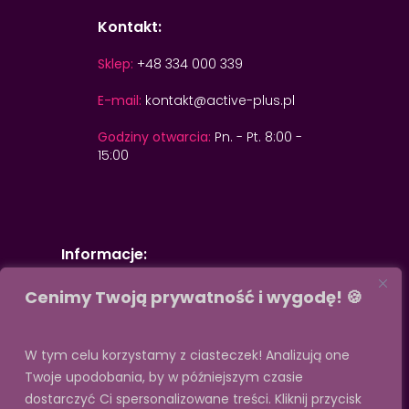
Kontakt:
Sklep:
+48 334 000 339
E-mail:
kontakt@active-plus.pl
Godziny otwarcia:
Pn. - Pt. 8:00 -
15:00
Informacje:
Cenimy Twoją prywatność i wygodę! 🍪
Metody płatności
Informacja o cookies
Metody wysyłki
Zwroty
W tym celu korzystamy z ciasteczek! Analizują one
Regulamin
Sklep
Twoje upodobania, by w późniejszym czasie
Polityka prywatności
dostarczyć Ci spersonalizowane treści. Kliknij przycisk