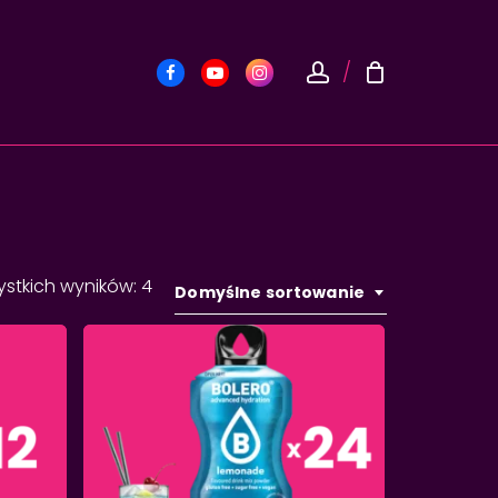
Close
Cart
account
Facebook
Youtube
Instagram
ystkich wyników: 4
Domyślne sortowanie