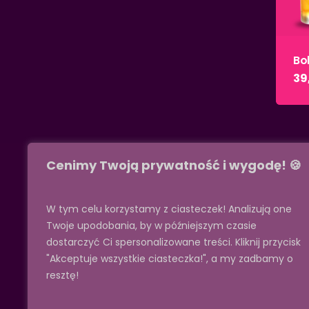
Bo
39
Cenimy Twoją prywatność i wygodę! 🍪
W tym celu korzystamy z ciasteczek! Analizują one
Twoje upodobania, by w późniejszym czasie
dostarczyć Ci spersonalizowane treści. Kliknij przycisk
Jeżeli mają Państwo
"Akceptuje wszystkie ciasteczka!", a my zadbamy o
jakiekolwiek wątpliwości lub
resztę!
pytania związane z naszymi
produktami, to zapraszamy
do kontaktu!