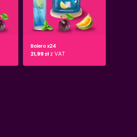
Bolero x24
z VAT
21,99
zł
rak produktów w koszyku.
Wróć do sklepu