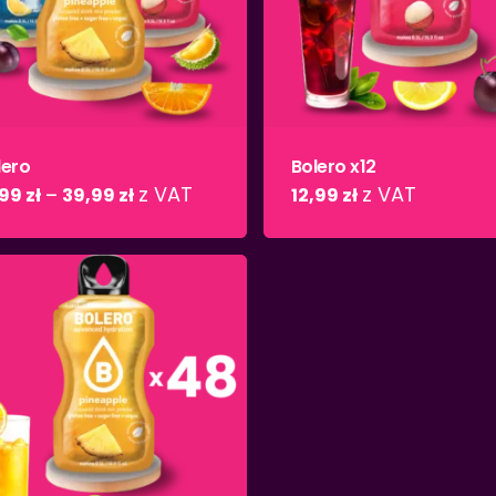
lero
Bolero x12
z VAT
z VAT
,99
zł
–
39,99
zł
12,99
zł
B