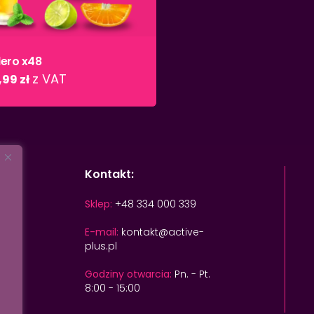
lero x48
z VAT
,99
zł
Kontakt:
Sklep:
+48 334 000 339
E-mail:
kontakt@active-
plus.pl
Godziny otwarcia:
Pn. - Pt.
8:00 - 15:00
Kwota: