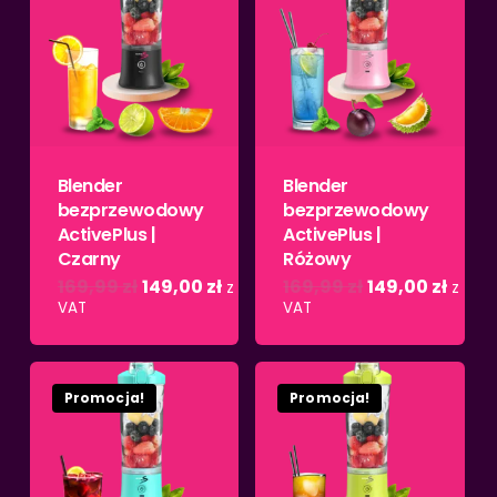
Blender
Blender
bezprzewodowy
bezprzewodowy
ActivePlus |
ActivePlus |
Czarny
Różowy
Pierwotna
Aktualna
Pierwotna
Aktua
169,99
zł
149,00
zł
169,99
zł
149,00
zł
z
z
cena
cena
cena
cena
VAT
VAT
wynosiła:
wynosi:
wynosiła:
wynos
169,99 zł.
149,00 zł.
169,99 zł.
149,00
Promocja!
Promocja!