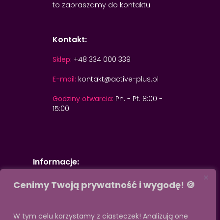
to zapraszamy do kontaktu!
Kontakt:
Sklep:
+48 334 000 339
E-mail:
kontakt@active-plus.pl
Godziny otwarcia:
Pn. - Pt. 8:00 -
15:00
Informacje:
Cenimy Twoją prywatność i wygodę! 🍪
Metody płatności
Informacja o cookies
Metody wysyłki
Zwroty
W tym celu korzystamy z ciasteczek! Analizują one
Regulamin
Sklep