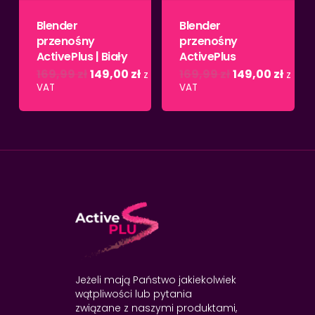
Blender
Blender
przenośny
przenośny
ActivePlus | Biały
ActivePlus
Pierwotna
Aktualna
Pierwotna
Aktua
169,99
zł
149,00
zł
169,99
zł
149,00
zł
z
z
cena
cena
cena
cena
VAT
VAT
wynosiła:
wynosi:
wynosiła:
wynos
169,99 zł.
149,00 zł.
169,99 zł.
149,00
Jeżeli mają Państwo jakiekolwiek
wątpliwości lub pytania
związane z naszymi produktami,