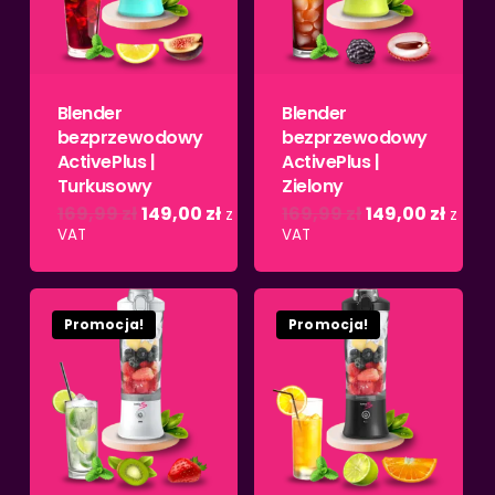
Blender
Blender
bezprzewodowy
bezprzewodowy
ActivePlus |
ActivePlus |
Turkusowy
Zielony
Pierwotna
Aktualna
Pierwotna
Aktua
169,99
zł
149,00
zł
169,99
zł
149,00
zł
z
z
cena
cena
cena
cena
VAT
VAT
wynosiła:
wynosi:
wynosiła:
wynos
Brak produktów w
169,99 zł.
149,00 zł.
169,99 zł.
149,00
koszyku.
Promocja!
Promocja!
Wróć do sklepu