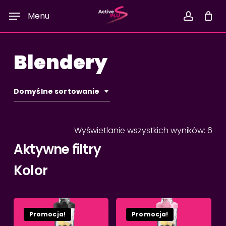
Skip
Menu
to
accoun
Twój koszyk
Close
Cart
main
content
Blendery
Domyślne sortowanie
Wyświetlanie wszystkich wyników: 6
Aktywne filtry
Kolor
Promocja!
Promocja!